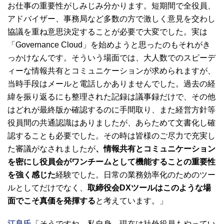
お仕事の重要性がしみじみ分かります。短期間で全役員、
アドバイザー、事務局など多数の方で激しく意見を交わし
協議を重ね意思決定することが必要で大変でした。実は
「Governance Cloud」を始めようと思ったのもそれがき
っかけなんです。そういう場面では、大人数でのスピーデ
ィーな情報共有とコミュニケーションが求められますが、
当時手段はメールと電話しかありませんでした。過去の経
緯を振り返るにも整理された記録は議事録だけで、その他
はどれが最終版か確認するのに手間取り、また経営方針等
役員間の共通認識はありましたが、あらためて文書化し確
認することも必要でした。その時は皆様のご尽力で充実し
た審議がなされましたが
、情報共有とコミュニケーション
を密にし役員会がワンチームとして機能することの重要性
を強く感じた
経験でした。日常の業務効率化のためのツー
ルとしてだけでなく、
取締役会DXツールはこのような場
面でこそ真価を発揮する
と考えています。」
江良氏
「そうですね。私自身、現在は社外役員もやってい