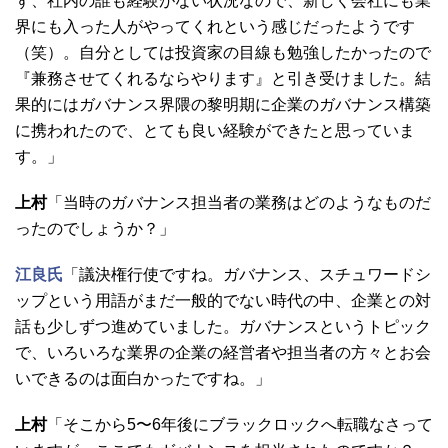
ず、社内の誰も経験がない状況なので、新しく会社にも業
界にも入った人がやってくれという感じだったようです
（笑）。自分としては投資家の目線も勉強したかったので
『兼務させてくれるならやります』と引き受けました。結
果的にはガバナンス界隈の黎明期に企業のガバナンス構築
に携われたので、とても良い経験ができたと思っていま
す。」
上村
「当時のガバナンス担当者の業務はどのようなものだ
ったのでしょうか？」
江良氏
「議決権行使ですね。ガバナンス、スチュワードシ
ップという用語がまだ一般的でない時代の中、企業との対
話も少しずつ進めていました。ガバナンスというトピック
で、いろいろな業界の企業の経営者や担当者の方々とお会
いできるのは面白かったですね。」
上村
「そこから5〜6年後にブラックロックへ転職なさって