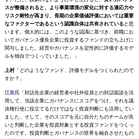
スが整備されると、より事業環境の変化に対する適応力や
リスク耐性が高まり、長期の企業価値評価においては重要
なファクターであるという認識自体は共有されている
と思
います。個人的には、このような認識に基づき、前職にお
いてガバナンス優良企業に投資するファンドの立ち上げに
関与しました。経営やガバナンスを定性的に評価するモデ
ルを独自でつくっていました。」
上村
「どのようなファンド、評価モデルをつくられたので
すか？」
江良氏
「対話先企業の経営者や社外役員との対話面談を活
用して、当該企業にガバナンスにスコアをつけ、それを議
決権行使に役立てるだけではなく投資判断にも活用してい
ました。そして、そのスコアを元に自分たちのチームが良
いと判断した企業を投資対象とする投資ファンドをつくっ
たのです。投資判断とガバナンスの世界を融合させたもの