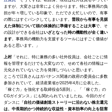
ますが、大変さは非常によく分かります。特に事務局の負
担が年々増している印象で、ただでさえ忙しいので、有事
の際にはすぐパンクしてしまいます。
普段から有事を見据
えた体制について頭の体操的に準備することは大事
で、そ
の設計ができる会社は
いざとなった時の機動性が全く違い
ます
。事務局の機動力を支援するツールにはすごく価値が
あると思います。」
上村
「それに、特に兼務の多い社外役員は、会社ごとに情
報を管理するだけでも大変なので、せめて各社の情報は一
元化されていないと力を発揮しづらいと思います。
ところで江良さんはガバナンス関連の政府の委員会に多数
参加されていて、経済産業省が2025年4月に公表した、
「稼ぐ力」を強化する取締役会5原則」、「「稼ぐ力」の
CGガイダンス」にも関わられていましたね。今回のガイ
ダンスに『
自社の価値創造ストーリーに沿わない株主還元
は、中長期的かつ持続的な収益性・資本効率の向上を阻害