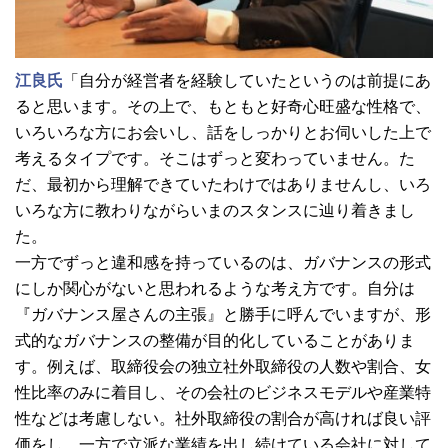
江良氏
「自分が経営者を経験していたというのは前提にあ
ると思います。その上で、もともと好奇心旺盛な性格で、
いろいろな方にお会いし、話をしっかりとお伺いした上で
考えるタイプです。そこはずっと変わっていません。た
だ、最初から理解できていたわけではありませんし、いろ
いろな方に教わりながらいまのスタンスに辿り着きまし
た。
一方でずっと違和感を持っているのは、ガバナンスの形式
にしか関心がないと思われるような考え方です。自分は
『ガバナンス屋さんの主張』と勝手に呼んでいますが、形
式的なガバナンスの整備が目的化していることがありま
す。例えば、取締役会の独立社外取締役の人数や割合、女
性比率のみに着目し、その会社のビジネスモデルや産業特
性などは考慮しない。社外取締役の割合が高ければ良い評
価をし、一方で立派な業績を出し続けている会社に対して