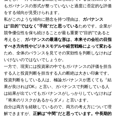
もガバナンスの形式が整っていないと過度に否定的な評価
をする傾向が見受けられます。
私がこのような傾向に懸念を持つ理由は、
ガバナンス
は“目的”ではなく”手段”だと思っている
ためです。企業が
競争優位性を保ち続けることが最も重要で“目的”であると
考えると、
ガバナンスの最適な形は、本来その会社の目指
すべき方向性やビジネスモデルや経営戦略によって変わる
ため、全体のバランスを見てその実効性を判断しなければ
いけないのではないでしょうか。
一方で、現実には投資家の中でもガバナンスの評価を担当
する人と投資判断を担当する人の断絶は大きい印象です。
投資判断をしている人は、極論ガバナンスが悪くても『結
果が良ければOK』と言い、ガバナンスで判断している人
は結果が出ていてもガバナンスがしっかりしていなければ
『将来のリスクがあるからダメ』と言います。
自分は両方を経験しているので、両方の考え方について理
解できますが、
正解は“中間”だと思っています。中長期的