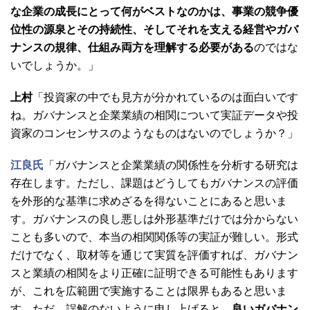
な企業の成長にとって何がベストなのかは、事業の競争優
位性の源泉とその持続性、そしてそれを支える経営やガバ
ナンスの規律、仕組み両方を理解する必要がある
のではな
いでしょうか。」
上村
「投資家の中でも見方が分かれているのは面白いです
ね。ガバナンスと企業業績の相関について実証データや投
資家のコンセンサスのようなものはないのでしょうか？」
江良氏
「ガバナンスと企業業績の関係性を分析する研究は
存在します。ただし、課題はどうしてもガバナンスの評価
を外形的な基準に求めざるを得ないことにあると思いま
す。ガバナンスの良し悪しは外形基準だけでは分からない
ことも多いので、本当の相関関係等の実証が難しい。形式
だけでなく、取材等を通じて実質を評価すれば、ガバナン
スと業績の相関をより正確に証明できる可能性もあります
が、これを広範囲で実施することは限界もあると思いま
す。ただ、誤解のないように申し上げると、
良いガバナン