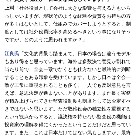
上村
「社外役員として会社に大きな影響を与える方もいら
っしゃいますが、現状そのような経験や資質をお持ちの方
が多くはないとして、仕組みでカバーしようとすると、制
度としては社外役員比率を高めるべきという事になりそう
ですが、どのように思われますか？」
江良氏
「文化的背景も踏まえて、日本の場合は違うモデル
もあり得ると思っています。海外は多数決で意見が割れて
当たり前で、全会一致でなくとも仕方ないと最終的に判断
することもある印象を受けています。しかし日本は全会一
致が非常に重視されることも多く、一人でも反対意見を言
えば、意思決定が進まないことがあります。また長く実務
が積み上げられてきた監査役制度も制度としては否定すべ
きではないと思います。ただ取締役会の独立性を重視する
という観点からすると、議決権を持たない監査役の機能は
投資家の理解を得にくかったということだけだと思ってい
ます。また、これは日本だけではない気もしますが、最終