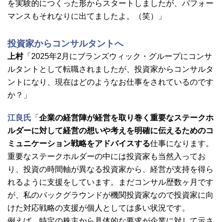
を実験的につくった形からスタートしましたが、パフォー
マンスもそれなりに出てましたよ。（笑）」
投資家からコンサルタントへ
上村
「2025年2月にブランズウィック
・グループにコンサ
ルタントとして転職されましたが、投資家からコンサルタ
ントになり、現在はどのようなお仕事をされているのです
か？」
江良氏
「
企業の経営陣が経営を取り巻く重要なステークホ
ルダーに対して経営の想いや考えを明確に伝えるためのコ
ミュニケーション戦略をアドバイスする
仕事になります。
重要なステークホルダーの中には投資家も当然入ってお
り、投資の時間軸が異なる投資家から、経営が支持を得ら
れるように支援をしています。まだコンサル歴数ヶ月です
が、私のバックグラウンドが機関投資家なので投資家に向
けた対応戦略の支援が個人としては多い状況です。
例えば、特定の株主から具体的な要求が企業に対して示さ