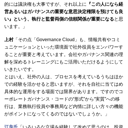
的には議決権も大事ですが、それ以上に
『この人になら経
営あるいはガバナンスの重要な意思決定権限を預けても良
い』という、執行と監督両側の信頼関係が重要になる
と思
います。」
上村
「その点「Governance Cloud」も、情報共有やコミ
ュニケーションといった環境面で社外役員をエンパワーす
ることが重要と考えています。会社やガバナンス関連の理
解を深めるトレーニングにもご活用いただけるようにして
いきたいです。
とはいえ、社外の人は、プロセスを考えているうちはほか
での経験を活かせると思いますが、それを自社に当てはめ
具体的な運用をする場面では限界があります。ですのでコ
ーポレートガバナンス・コードの“形式”から“実質”への移
行は、業務執行役員や事務局など内情に詳しい方々の機能
がポイントになってくるのではないでしょうか。」
江良氏
「いろいろな立場を経験して改めて思うのは、投資