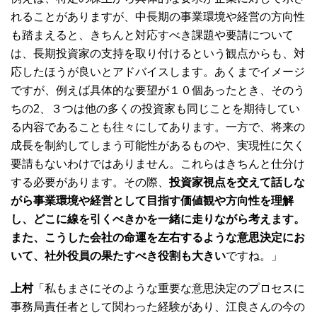
れることがありますが、中長期の事業環境や経営の方向性
も踏まえると、きちんと対応すべき課題や要請について
は、長期投資家の支持を取り付けるという観点からも、対
応したほうが良いとアドバイスします。あくまでイメージ
ですが、例えば具体的な要望が１０個あったとき、そのう
ちの2、３つは他の多くの投資家も同じことを期待してい
る内容であることも往々にしてあります。一方で、将来の
成長を制約してしまう可能性があるものや、実現性に欠く
要請もないわけではありません。これらはきちんと仕分け
する必要があります。その際、
投資家視点を交えて話しな
がら事業環境や経営として目指す価値観や方向性を理解
し、どこに線を引くべきかを一緒に走りながら考えます。
また、こうした会社の命運を左右するような意思決定にお
いて、社外役員の果たすべき役割も大きい
ですね。」
上村
「私もまさにそのような重要な意思決定のプロセスに
事務局責任者として関わった経験があり、江良さんの今の