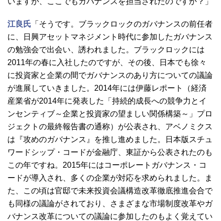
いますが、ここでもガバナンスを担当されたのですか？」
江良氏
「そうです。ブラックロックのガバナンスの前任者
に、日興アセットマネジメント時代に参加したガバナンス
の勉強会で出会い、誘われました。ブラックロックには
2011年の春に入社したのですが、その後、日本でも徐々
に投資家と企業の間でガバナンスのあり方についての議論
が進展していきました。2014年には伊藤レポート（経済
産業省が2014年に発表した「持続的成長への競争力とイ
ンセンティブ～企業と投資家の望ましい関係構築～」プロ
ジェクトの最終報告書の通称）が公表され、アベノミクス
は『攻めのガバナンス』を推し進めました。日本版スチュ
ワードシップ・コードが金融庁、東証から公表されたのも
この年ですね。2015年にはコーポレートガバナンス・コ
ードが導入され、多くの企業が対応を求められました。ま
た、この頃は官邸で未来投資会議構造改革徹底推進会合で
も同様の議論がされており、さまざまな市場制度改革やガ
バナンス改革についての議論に参加したのもよく覚えてい