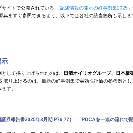
ブサイトで公開されている
「記述情報の開示の好事例集2025
原典をすぐ参照できるよう、以下では各社の該当箇所も示しま
開示
例として採り上げられたのは、
日清オイリオグループ、日本板
3社を取り上げるのは、最新の好事例集で実効性評価の参考例と
きます。
券報告書2025年3月期 P76-77）── PDCAを一連の流れで