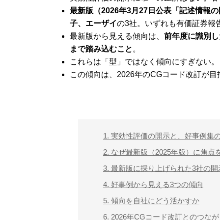
最新版（2026年3月27日公表「記述情報
子、エーザイ
の3社。いずれも有価証券報告
最新版から見える傾向は、
前年度に識別し
まで踏み込むこと
。
これらは「型」ではなく傾向にすぎない。
この傾向は、2026年のCGコード改訂
1. 実効性評価の開示と、好事例集
2. なぜ最新版（2025年版）に焦
3. 最新版に採り上げられた3社の開
4. 好事例から見える3つの傾向
5. 傾向を自社にどう活かすか
6. 2026年CGコード改訂とのつな