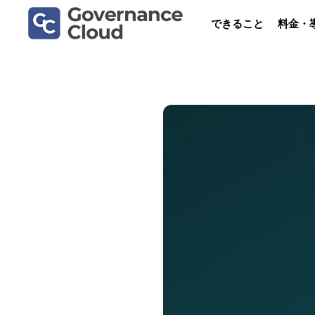
コ
できること
料金・
ン
テ
ン
ツ
へ
ス
キ
ッ
プ