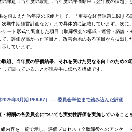
度の課題→当年度の取組→当年度の評価結果→翌年度の課題」
結果を踏まえた当年度の取組として、「重要な経営課題に関す
、次期中期経営計画など）まで具体的に記載しています。次に
アンケート形式で調査した項目（取締役会の構成・運営・議論・
て、評価が高かった項目と、改善余地のある項目から抽出した翌
を示しています。
の取組、当年度の評価結果、それを受けた更なる向上のための
として回っていることが読み手に伝わる構成です。
025年3月期 P66-67）── 委員会単位まで踏み込んだ評価
査・報酬の各委員会についても実効性評価を実施している
こと
の取組内容を一覧で示し、評価プロセス（全取締役へのアンケー