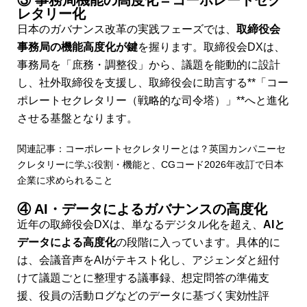
レタリー化
日本のガバナンス改革の実践フェーズでは、
取締役会
事務局の機能高度化が鍵
を握ります。取締役会DXは、
事務局を「庶務・調整役」から、議題を能動的に設計
し、社外取締役を支援し、取締役会に助言する**「コー
ポレートセクレタリー（戦略的な司令塔）」**へと進化
させる基盤となります。
関連記事：コーポレートセクレタリーとは？英国カンパニーセ
クレタリーに学ぶ役割・機能と、CGコード2026年改訂で日本
企業に求められること
④ AI・データによるガバナンスの高度化
近年の取締役会DXは、単なるデジタル化を超え、
AIと
データによる高度化
の段階に入っています。具体的に
は、会議音声をAIがテキスト化し、アジェンダと紐付
けて議題ごとに整理する議事録、想定問答の準備支
援、役員の活動ログなどのデータに基づく実効性評