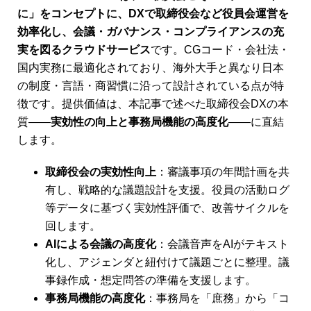
に」をコンセプトに、DXで取締役会など役員会運営を
効率化し、会議・ガバナンス・コンプライアンスの充
実を図るクラウドサービス
です。CGコード・会社法・
国内実務に最適化されており、海外大手と異なり日本
の制度・言語・商習慣に沿って設計されている点が特
徴です。提供価値は、本記事で述べた取締役会DXの本
質――
実効性の向上と事務局機能の高度化
――に直結
します。
取締役会の実効性向上
：審議事項の年間計画を共
有し、戦略的な議題設計を支援。役員の活動ログ
等データに基づく実効性評価で、改善サイクルを
回します。
AIによる会議の高度化
：会議音声をAIがテキスト
化し、アジェンダと紐付けて議題ごとに整理。議
事録作成・想定問答の準備を支援します。
事務局機能の高度化
：事務局を「庶務」から「コ