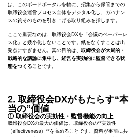
は、このボードポータルを軸に、招集から保管までの
取締役会運営プロセス全体をデジタル化し、ガバナン
スの質そのものを引き上げる取り組みを指します。
ここで重要なのは、取締役会DXを「会議のペーパーレ
ス化」と矮小化しないことです。紙をなくすことは出
発点にすぎません。真の目的は、
取締役会が大局的・
戦略的な議論に集中し、経営を実効的に監督できる状
態をつくること
です。
2. 取締役会DXがもたらす“本
当の”価値
① 取締役会の実効性・監督機能の向上
取締役会DXの最大の価値は、取締役会の**実効性
（effectiveness）**を高めることです。資料が事前に共