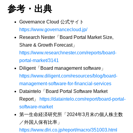
参考・出典
Governance Cloud 公式サイト
https://www.governancecloud.jp/
Research Nester「Board Portal Market Size,
Share & Growth Forecast」
https://www.researchnester.com/reports/board-
portal-market/3141
Diligent「Board management software」
https://www.diligent.com/resources/blog/board-
management-software-for-financial-services
Dataintelo「Board Portal Software Market
Report」
https://dataintelo.com/report/board-portal-
software-market
第一生命経済研究所「2024年3月末の個人株主数
／外国人保有比率」
https://www.dlri.co.jp/report/macro/351003.html