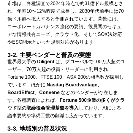
市場は、各種調査で2024年時点で約31億ドル規模とさ
れ、年率10〜12%程度で成長し、2030年代前半には70
億ドル超へ拡大すると予測されています。背景には、
コーポレートガバナンス強化の要請、役員間のセキュ
アな情報共有ニーズ、クラウド化、そしてSOX法対応
やESG開示といった規制対応があります。
3-2. 主要ベンダーと普及の実態
世界最大手の
Diligent
は、グローバルで100万人超のユ
ーザー、70万人超の役員・リーダーに利用され、
Fortune 1000、FTSE 100、ASX 200の相当数が採用し
ています。ほかに
Nasdaq Boardvantage
、
BoardEffect
、
Convene
などのベンダーが存在しま
す。各種調査によれば、
Fortune 500企業の多くがクラ
ウド型の取締役会管理基盤を導入
しており、AIによる
議事要約や準備工数の削減も広がっています。
3-3. 地域別の普及状況