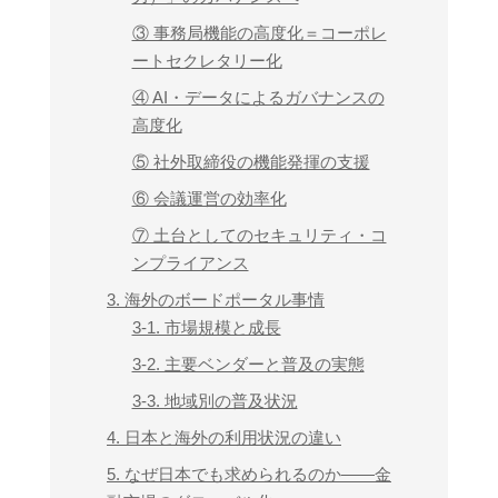
③ 事務局機能の高度化＝コーポレ
ートセクレタリー化
④ AI・データによるガバナンスの
高度化
⑤ 社外取締役の機能発揮の支援
⑥ 会議運営の効率化
⑦ 土台としてのセキュリティ・コ
ンプライアンス
3. 海外のボードポータル事情
3-1. 市場規模と成長
3-2. 主要ベンダーと普及の実態
3-3. 地域別の普及状況
4. 日本と海外の利用状況の違い
5. なぜ日本でも求められるのか――金