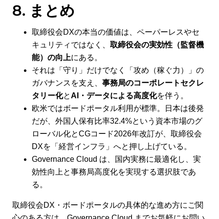
8. まとめ
取締役会DXの本当の価値は、ペーパーレスやセ
キュリティではなく、
取締役会の実効性（監督機
能）の向上
にある。
それは「守り」だけでなく「攻め（稼ぐ力）」の
ガバナンスを支え、
事務局のコーポレートセクレ
タリー化
と
AI・データによる高度化
を伴う。
欧米ではボードポータル利用が標準。日本は後発
だが、外国人保有比率32.4%という資本市場のグ
ローバル化とCGコード2026年改訂が、取締役会
DXを「経営インフラ」へと押し上げている。
Governance Cloud は、国内実務に最適化し、実
効性向上と事務局高度化を実現する選択肢であ
る。
取締役会DX・ボードポータルの具体的な進め方にご関
心のある方は、Governance Cloud までお気軽にお問い