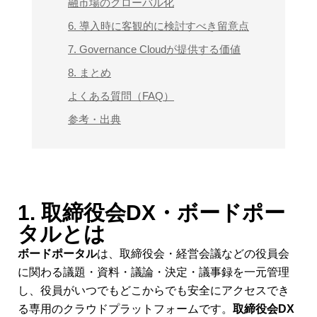
融市場のグローバル化
6. 導入時に客観的に検討すべき留意点
7. Governance Cloudが提供する価値
8. まとめ
よくある質問（FAQ）
参考・出典
1. 取締役会DX・ボードポー
タルとは
ボードポータル
は、取締役会・経営会議などの役員会
に関わる議題・資料・議論・決定・議事録を一元管理
し、役員がいつでもどこからでも安全にアクセスでき
る専用のクラウドプラットフォームです。
取締役会DX