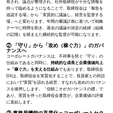
有され、論点が整理され、社外取締役が十分な情報を
持って臨めるようになることで、取締役会は「報告を
追認する場」から「実質的に議論し、経営を監督する
場」へと変わります。年間の審議計画に基づいて戦略
テーマに時間を割き、過去の議論や決定の経緯（組織
の記憶）を踏まえた継続的な監督が可能になります。
② 「守り」から「攻め（稼ぐ力）」のガバ
ナンスへ
コーポレートガバナンスは、不祥事を防ぐ「守り」の
仕組みであると同時に、
持続的な成長と企業価値向上
＝「稼ぐ力」を支える仕組み
でもあります。取締役会
DXは、取締役会を実質化することで、投資家との対話
において“実質”を語れる経営、すなわち攻めのガバナン
スを後押しします。「信頼こそがガバナンスの礎」で
あり、実質を伴った取締役会運営が、企業価値の評価
に直結します。
③ 事務局機能の高度化＝コーポレートセク