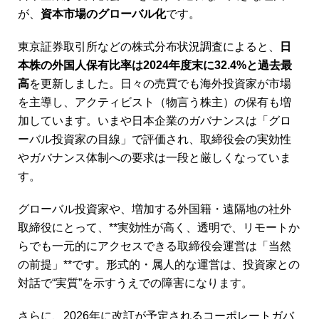
が、
資本市場のグローバル化
です。
東京証券取引所などの株式分布状況調査によると、
日
本株の外国人保有比率は2024年度末に32.4%と過去最
高
を更新しました。日々の売買でも海外投資家が市場
を主導し、アクティビスト（物言う株主）の保有も増
加しています。いまや日本企業のガバナンスは「グロ
ーバル投資家の目線」で評価され、取締役会の実効性
やガバナンス体制への要求は一段と厳しくなっていま
す。
グローバル投資家や、増加する外国籍・遠隔地の社外
取締役にとって、**実効性が高く、透明で、リモートか
らでも一元的にアクセスできる取締役会運営は「当然
の前提」**です。形式的・属人的な運営は、投資家との
対話で“実質”を示すうえでの障害になります。
さらに、2026年に改訂が予定されるコーポレートガバ