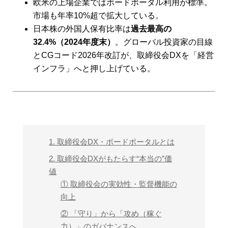
欧米の上場企業ではボードポータル利用が標準。
市場も年率10%超で拡大している。
日本株の外国人保有比率は
過去最高の
32.4%（2024年度末）
。グローバル投資家の目線
とCGコード2026年改訂が、取締役会DXを「経営
インフラ」へと押し上げている。
1. 取締役会DX・ボードポータルとは
2. 取締役会DXがもたらす“本当の”価
値
① 取締役会の実効性・監督機能の
向上
② 「守り」から「攻め（稼ぐ
力）」のガバナンスへ