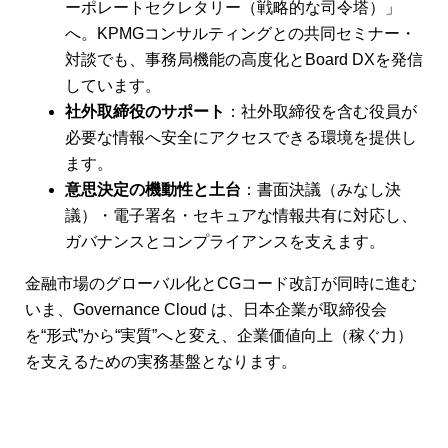
ーポレートセクレタリー（戦略的な司令塔）」
へ。KPMGコンサルティングとの共同セミナー・
対談でも、事務局機能の高度化とBoard DXを発信
しています。
社外取締役のサポート
：社外取締役を含む役員が
必要な情報へ安全にアクセスできる環境を提供し
ます。
意思決定の機動性と土台
：書面決議（みなし決
議）・電子署名・セキュアな情報共有に対応し、
ガバナンスとコンプライアンスを支えます。
金融市場のグローバル化とCGコード改訂が同時に進む
いま、Governance Cloud は、日本企業が取締役会
を“形式”から“実質”へと変え、企業価値向上（稼ぐ力）
を支えるための実務基盤となります。